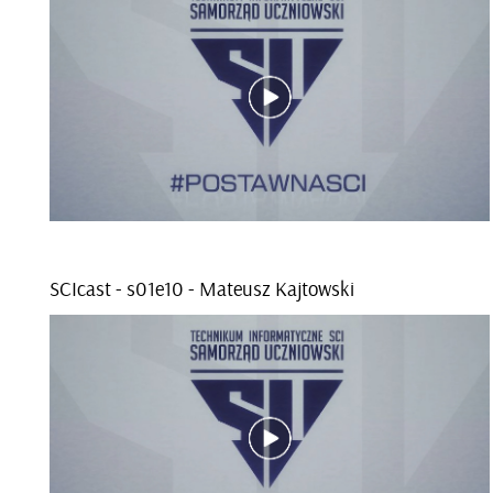
SCI­cast - s01e­10 - Ma­te­usz Kaj­tow­ski