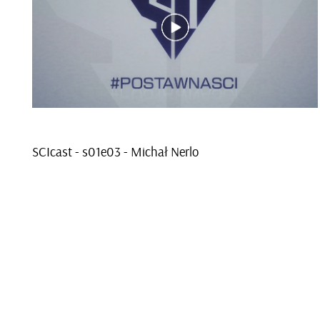
SCI­cast - s01e­03 - Mi­chał Nerlo