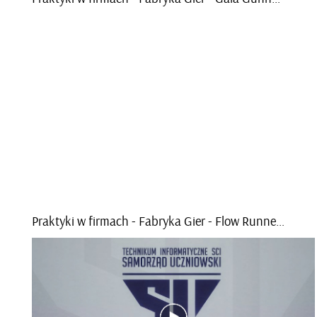
Prak­ty­ki w fir­mach - Fa­bry­ka Gier - Flow Run­ner (tra­iler)