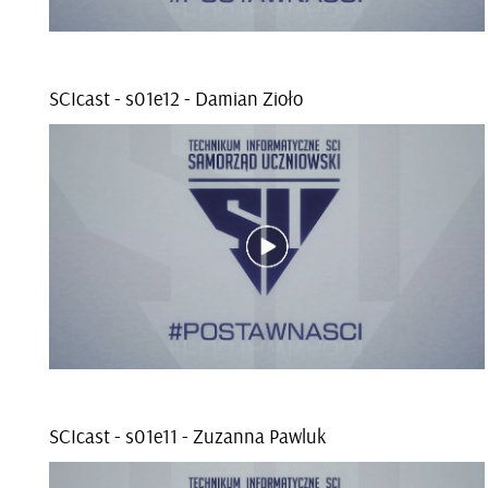
SCI­cast - s01e­12 - Da­mian Zioło
SCI­cast - s01e­11 - Zu­zan­na Paw­luk