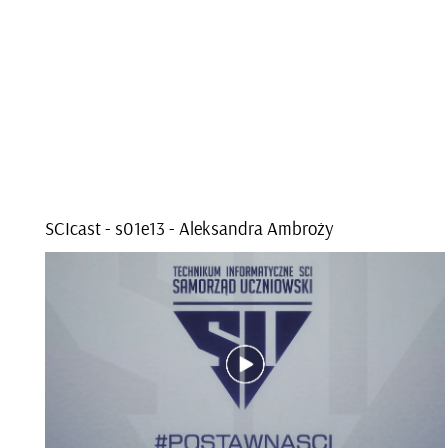
SCI­cast - s01e­13 - Alek­san­dra Am­bro­ży