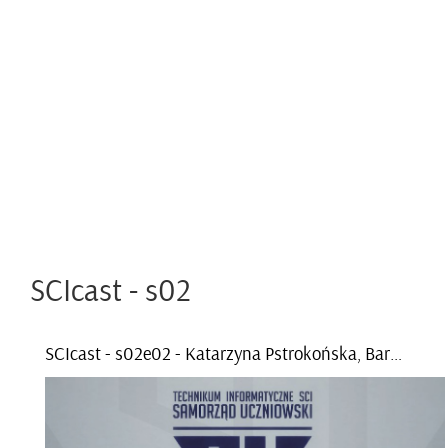
SCI­cast - s02
SCI­cast - s02e­02 - Ka­ta­rzy­na Pstro­koń­ska, Bar­tosz Po­sze­lęż­ny