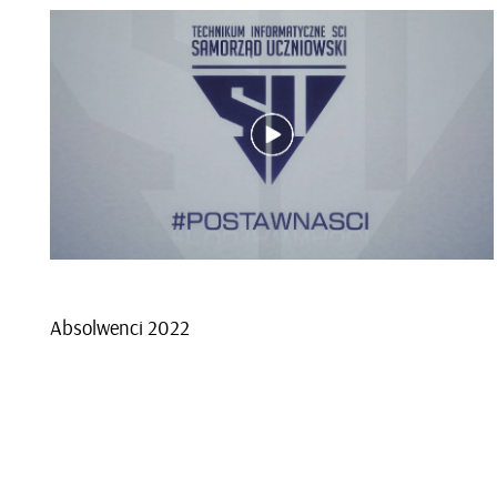
Ab­sol­wen­ci 2022