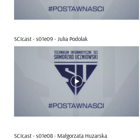
SCI­cast - s01e­09 - Julia Po­do­lak
SCI­cast - s01e­08 - Mał­go­rza­ta Hu­zar­ska