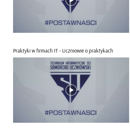
Prak­ty­ki w fir­mach IT - Ucznio­wie o prak­ty­kach