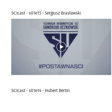
SCI­cast - s01e­15 - Ser­giusz Bra­sław­ski
SCI­cast - s01e­14 - Hu­bert Ber­tin