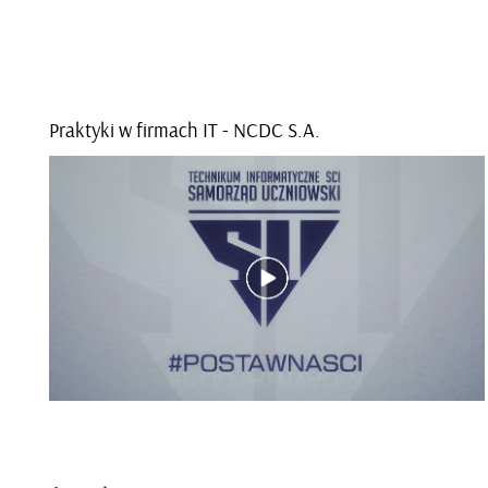
Prak­ty­ki w fir­mach IT - NCDC S.A.