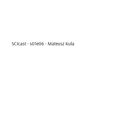
SCI­cast - s01e­06 - Ma­te­usz Kula