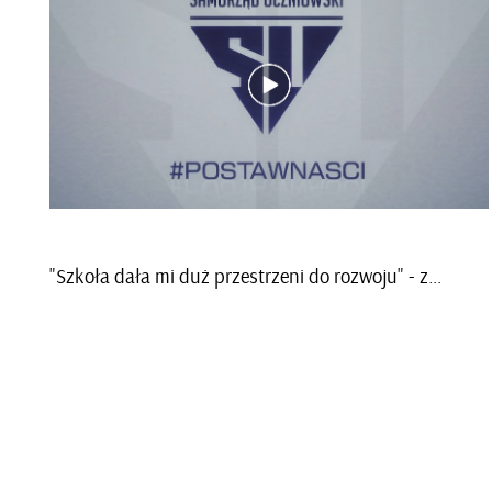
"Szko­ła dała mi duż prze­strze­ni do roz­wo­ju" - z Woj­cie­chem Po­łow­nia­kiem, ab­sol­wen­tem, roz­ma­wia­ła Mi­chał Tomf i Hu­bert Ber­tin