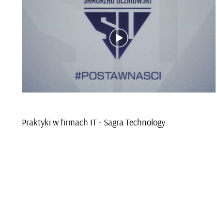
Prak­ty­ki w fir­mach IT - Sagra Tech­no­lo­gy