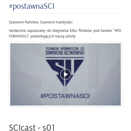
#po­staw­na­SCI
Sza­now­ni Pań­stwo, Sza­now­ni Kan­dy­da­ci
Ser­decz­nie za­pra­sza­my do obej­rze­nia kilku fil­mi­ków pod ha­słem "#PO­
STAW­NA­SCI", pre­zen­tu­ją­cych naszą szko­łę:
SCI­cast - s01