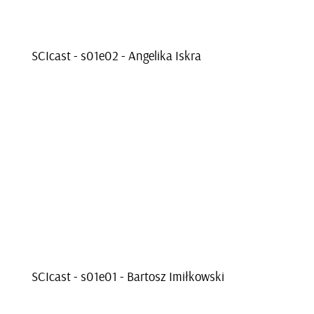
SCI­cast - s01e­02 - An­ge­li­ka Iskra
SCI­cast - s01e­01 - Bar­tosz Imił­kow­ski