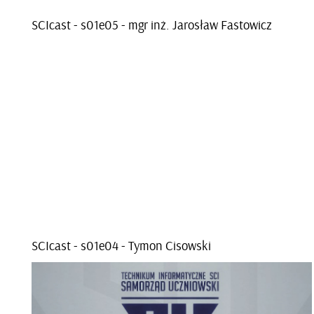
SCI­cast - s01e­05 - mgr inż. Ja­ro­sław Fa­sto­wicz
SCI­cast - s01e­04 - Tymon Ci­sow­ski