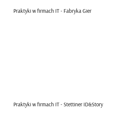
Prak­ty­ki w fir­mach IT - Fa­bry­ka Gier
Prak­ty­ki w fir­mach IT - Stet­ti­ner ID&Story