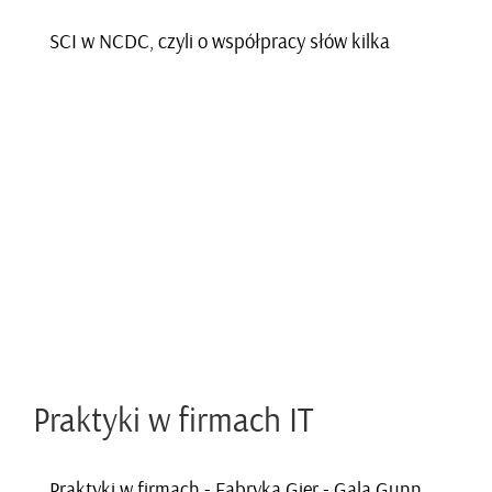
SCI w NCDC, czyli o współ­pra­cy słów kilka
Prak­ty­ki w fir­mach IT
Prak­ty­ki w fir­mach - Fa­bry­ka Gier - Gala Gun­ner (tra­iler)