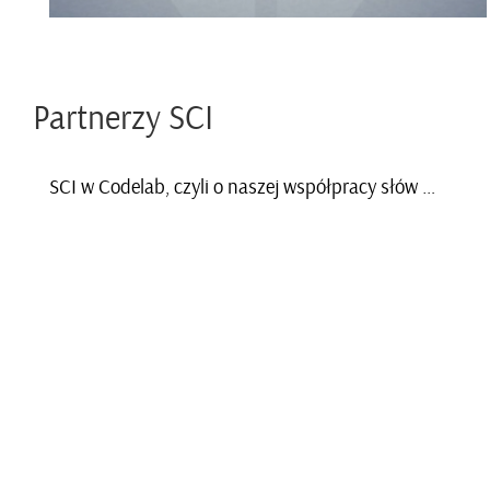
Part­ne­rzy SCI
SCI w Co­de­lab, czyli o na­szej współ­pra­cy słów kilka i nie tylko...