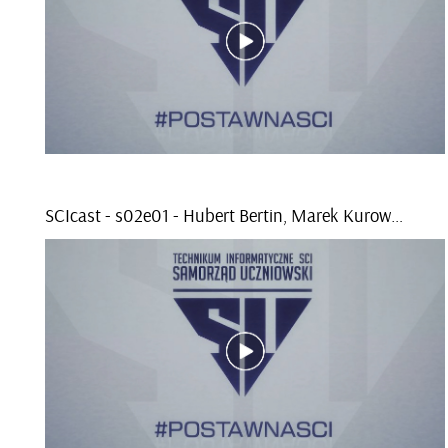
SCI­cast - s02e­01 - Hu­bert Ber­tin, Marek Ku­row­ski, Filip Rudis, Mak­sy­mi­lian Ga­szew­ski