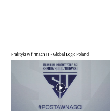
Prak­ty­ki w fir­mach IT - Glo­bal Logic Po­land