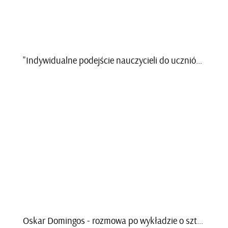
"In­dy­wi­du­al­ne po­dej­ście na­uczy­cie­li do uczniów wy­róż­nia SCI" - z Ma­riu­szem Pa­siń­skim, ab­sol­wen­tem, roz­ma­wia­ła Mi­chał Tomf i Hu­bert Ber­tin
Oskar Do­min­gos - roz­mo­wa po wy­kła­dzie o sztucz­nej in­te­li­gen­cji