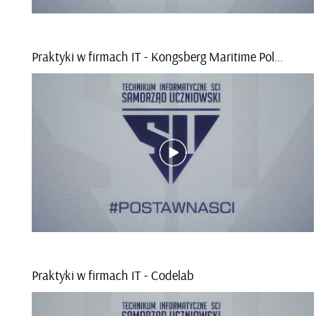
Prak­ty­ki w fir­mach IT - Kongs­berg Ma­ri­ti­me Po­land
Prak­ty­ki w fir­mach IT - Co­de­lab