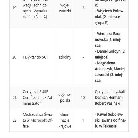
wa­cji Tech­nicz­
wo­je­
R)
19.
2
nych i Wy­na­laz­
wódz­ki
-
Woj­ciech Po­łow­
czo­ści (Blok A)
niak
(
2. miej­sce
-
grupa P)
-
We­ro­ni­ka Ba­ra­
now­ska
(
1. miej­
sce
)
-
Da­niel Goł­dyn
(
2.
20.
I Dyk­tan­do SCI
szkol­ny
-
miej­sce
)
-
Mag­da­le­na
Adam­czyk, Ma­ciej
Ja­wor­ski
(
3. miej­
sce
)
Cer­ty­fi­kat SUSE
Cer­ty­fi­kat uzy­ska­li
ogól­no­
21.
Cer­ti­fied Linux Ad­
10
Da­mian Her­man
i
pol­ski
mi­ni­stra­tor
Ro­bert Pa­siń­ski
Mi­strzo­stwa Świa­
eli­mi­
-
Paweł So­bo­lew­
22.
ta w Mi­cro­soft Of­
na­cje
1
ski
(
awans do fi­na­
fi­ce
kra­jo­we
łu w Tek­sa­sie
)