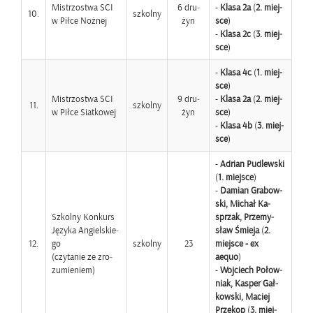
Mi­strzo­stwa SCI
6 dru­
-
Klasa 2a
(
2. miej­
10.
szkol­ny
w Piłce Noż­nej
żyn
sce
)
-
Klasa 2c
(
3. miej­
sce
)
-
Klasa 4c
(
1. miej­
sce
)
Mi­strzo­stwa SCI
9 dru­
-
Klasa 2a
(
2. miej­
11.
szkol­ny
w Piłce Siat­ko­wej
żyn
sce
)
-
Klasa 4b
(
3. miej­
sce
)
-
Ad­rian Pu­dlew­ski
(
1. miej­sce
)
-
Da­mian Gra­bow­
ski, Mi­chał Ka­
Szkol­ny Kon­kurs
sprzak, Prze­my­
Ję­zy­ka An­giel­skie­
sław Śmie­ja
(
2.
12.
go
szkol­ny
23
miej­sce - ex
(czy­ta­nie ze zro­
aequo
)
zu­mie­niem)
-
Woj­ciech Po­łow­
niak, Ka­sper Gał­
kow­ski, Ma­ciej
Prze­kop
(
3. miej­