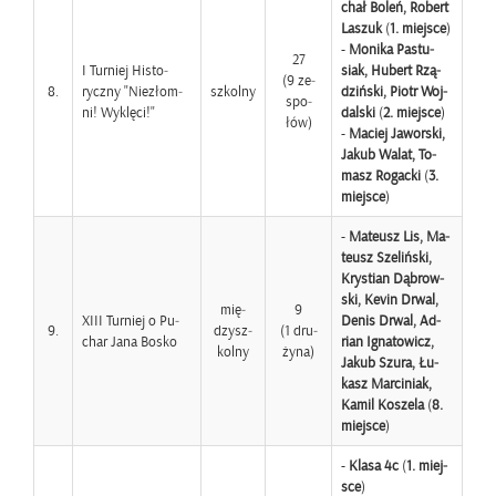
chał Boleń, Ro­bert
La­szuk
(
1. miej­sce
)
-
Mo­ni­ka Pa­stu­
27
I Tur­niej Hi­sto­
siak, Hu­bert Rzą­
(9 ze­
8.
rycz­ny "Nie­złom­
szkol­ny
dziń­ski, Piotr Woj­
spo­
ni! Wy­klę­ci!"
dal­ski
(
2. miej­sce
)
łów)
-
Ma­ciej Ja­wor­ski,
Jakub Walat, To­
masz Ro­gac­ki
(
3.
miej­sce
)
-
Ma­te­usz Lis, Ma­
te­usz Sze­liń­ski,
Kry­stian Dą­brow­
ski, Kevin Drwal,
mię­
9
XIII Tur­niej o Pu­
Denis Drwal, Ad­
9.
dzysz­
(1 dru­
char Jana Bosko
rian Igna­to­wicz,
kol­ny
ży­na)
Jakub Szura, Łu­
kasz Mar­ci­niak,
Kamil Ko­sze­la
(
8.
miej­sce
)
-
Klasa 4c
(
1. miej­
sce
)