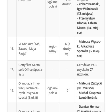
ogól­no­
dru­żyn)
-
Ro­bert Pa­siń­ski,
pol­ski
Igor Wi­śniew­ski
(
13. miej­sce
)
-
Prze­my­sław
Kłód­ka, Fa­bian
Mar­col
(
14. miej­
sce
)
-
Ma­te­usz Wy­soc­
VI Kon­kurs "Mój
6 (3
re­gio­
ki, Ar­ka­diusz
16.
Zawód, Moja
dru­ży­
nal­ny
Spraw­ka
(
3. miej­
Pasja"
ny)
sce
)
Cer­ty­fi­kat Mi­cro­
Cer­ty­fi­kat MOS
17.
soft Of­fi­ce Spe­cia­
-
-
uzy­ska­ło
27
li­sts
uczniów
.
Olim­pia­da In­no­
-
Ma­te­usz Za­rzyc­ki
wa­cji Tech­nicz­
ogól­no­
(
10. miej­sce
)
18.
3
nych i Wy­na­laz­
pol­ski
-
Mi­chał Ka­sprzak
czo­ści (Blok B)
-
Jakub Bort­nik
.
-
Da­mian Her­man
Olim­pia­da In­no­
(
2. miej­sce
- grupa