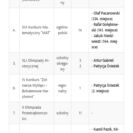
ny
-
Olaf Pa­ca­now­ski
(
124. miej­sce
)
-
Rafał Go­łę­biow­
XVI Kon­kurs Ma­
ogól­no­
4.
14
ski
(
141. miej­sce
)
te­ma­tycz­ny "MAT"
pol­ski
-
Jakub Niedź­
wiedź
(
144. miej­
sce
)
szkol­ny
XLI Olim­pia­dy Hi­
3
-
Artur Ga­briel
5.
okrę­go­
sto­rycz­nej
2
-
Pa­try­cja Śnie­żek
wy
IV Kon­kurs "Żoł­
nie­rze Wy­klę­ci –
re­gio­
-
Pa­try­cja Śnie­żek
6.
1
Bo­ha­te­ro­wie Nie­
nal­ny
(
2. miej­sce
)
złom­ni"
X Olim­pia­da
7.
Przed­się­bior­czo­
szkol­ny
11
-
ści
-
Kamil Pazik, Mi­