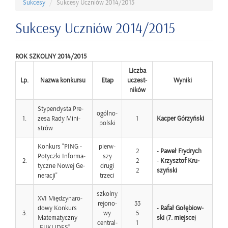
Suk­ce­sy
Suk­ce­sy Uczniów 2014/2015
Suk­ce­sy Uczniów 2014/2015
ROK SZKOL­NY 2014/2015
Licz­ba
Lp.
Nazwa kon­kur­su
Etap
uczest­
Wy­ni­ki
ni­ków
Sty­pen­dy­sta Pre­
ogól­no­
1.
ze­sa Rady Mi­ni­
1
Kac­per Gó­rzyń­ski
pol­ski
strów
Kon­kurs "PING -
pierw­
2
-
Paweł Fry­drych
Po­tycz­ki In­for­ma­
szy
2.
2
-
Krzysz­tof Kru­
tycz­ne Nowej Ge­
drugi
2
szyń­ski
ne­ra­cji"
trze­ci
szkol­ny
XVI Mię­dzy­na­ro­
re­jo­no­
33
do­wy Kon­kurs
-
Rafał Go­łę­biow­
3.
wy
5
Ma­te­ma­tycz­ny
ski
(
7. miej­sce
)
cen­tral­
1
„EU­KLI­DES”