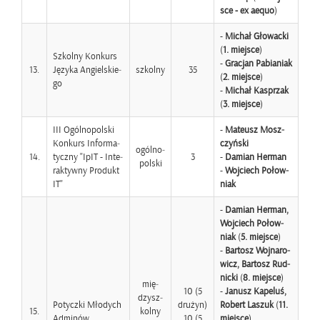
sce - ex aequo
)
-
Mi­chał Gło­wac­ki
(
1. miej­sce
)
Szkol­ny Kon­kurs
-
Gra­cjan Pa­bia­niak
13.
Ję­zy­ka An­giel­skie­
szkol­ny
35
(
2. miej­sce
)
go
-
Mi­chał Ka­sprzak
(
3. miej­sce
)
III Ogól­no­pol­ski
-
Ma­te­usz Mosz­
Kon­kurs In­for­ma­
czyń­ski
ogól­no­
14.
tycz­ny "IpIT - In­te­
3
-
Da­mian Her­man
pol­ski
rak­tyw­ny Pro­dukt
-
Woj­ciech Po­łow­
IT"
niak
-
Da­mian Her­man,
Woj­ciech Po­łow­
niak
(
5. miej­sce
)
-
Bar­tosz Woj­na­ro­
wicz, Bar­tosz Rud­
nic­ki
(
8. miej­sce
)
mię­
10 (5
-
Ja­nusz Ka­pe­luś,
dzysz­
Po­tycz­ki Mło­dych
dru­żyn)
Ro­bert La­szuk
(
11.
15.
kol­ny
Ad­mi­nów
10 (5
miej­sce
)