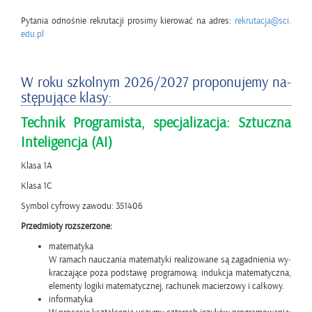
Py­ta­nia od­no­śnie re­kru­ta­cji pro­si­my kie­ro­wać na adres:
re­kru­ta­cja@​sci.​
edu.​pl
W roku szkol­nym 2026/2027 pro­po­nu­je­my na­
stę­pu­ją­ce klasy:
Tech­nik Pro­gra­mi­sta, spe­cja­li­za­cja: Sztucz­na
In­te­li­gen­cja (AI)
Klasa 1A
Klasa 1C
Sym­bol cy­fro­wy za­wo­du: 351406
Przed­mio­ty roz­sze­rzo­ne:
ma­te­ma­ty­ka
W ra­mach na­ucza­nia ma­te­ma­ty­ki re­ali­zo­wa­ne są za­gad­nie­nia wy­
kra­cza­ją­ce poza pod­sta­wę pro­gra­mo­wą: in­duk­cja ma­te­ma­tycz­na,
ele­men­ty lo­gi­ki ma­te­ma­tycz­nej, ra­chu­nek ma­cie­rzo­wy i cał­ko­wy.
in­for­ma­ty­ka