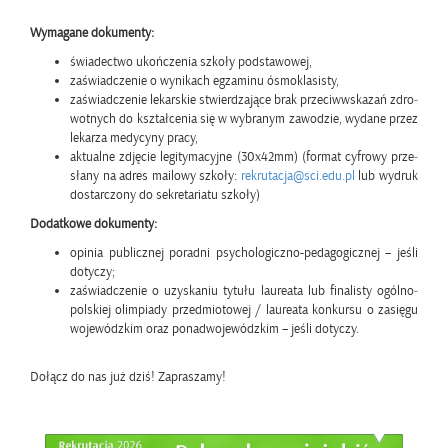
Wy­ma­ga­ne do­ku­men­ty:
świa­dec­two ukoń­cze­nia szko­ły pod­sta­wo­wej,
za­świad­cze­nie o wy­ni­kach eg­za­mi­nu ósmo­kla­si­sty,
za­świad­cze­nie le­kar­skie stwier­dza­ją­ce brak prze­ciw­wska­zań zdro­
wot­nych do kształ­ce­nia się w wy­bra­nym za­wo­dzie, wy­da­ne przez
le­ka­rza me­dy­cy­ny pracy,
ak­tu­al­ne zdję­cie le­gi­ty­ma­cyj­ne (30x42mm) (for­mat cy­fro­wy prze­
sła­ny na adres ma­ilo­wy szko­ły:
re­kru­ta­cja@​sci.​edu.​pl
lub wy­druk
do­star­czo­ny do se­kre­ta­ria­tu szko­ły)
Do­dat­ko­we do­ku­men­ty:
opi­nia pu­blicz­nej po­rad­ni psy­cho­lo­gicz­no-pe­da­go­gicz­nej – jeśli
do­ty­czy;
za­świad­cze­nie o uzy­ska­niu ty­tu­łu lau­re­ata lub fi­na­li­sty ogól­no­
pol­skiej olim­pia­dy przed­mio­to­wej / lau­re­ata kon­kur­su o za­się­gu
wo­je­wódz­kim oraz po­nadwo­je­wódz­kim – jeśli do­ty­czy.
Do­łącz do nas już dziś! Za­pra­sza­my!