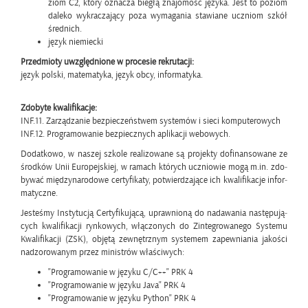
ziom C2, który ozna­cza bie­głą zna­jo­mość ję­zy­ka. Jest to po­ziom
da­le­ko wy­kra­cza­ją­cy poza wy­ma­ga­nia sta­wia­ne uczniom szkół
śred­nich.
język nie­miec­ki
Przed­mio­ty uwzględ­nio­ne w pro­ce­sie re­kru­ta­cji:
język pol­ski, ma­te­ma­ty­ka, język obcy, in­for­ma­ty­ka.
Zdo­by­te kwa­li­fi­ka­cje:
INF.11. Za­rzą­dza­nie bez­pie­czeń­stwem sys­te­mów i sieci kom­pu­te­ro­wych
INF.12. Pro­gra­mo­wa­nie bez­piecz­nych apli­ka­cji we­bo­wych.
Do­dat­ko­wo, w na­szej szko­le re­ali­zo­wa­ne są pro­jek­ty do­fi­nan­so­wa­ne ze
środ­ków Unii Eu­ro­pej­skiej, w ra­mach któ­rych ucznio­wie mogą m.​in. zdo­
by­wać mię­dzy­na­ro­do­we cer­ty­fi­ka­ty, po­twier­dza­ją­ce ich kwa­li­fi­ka­cje in­for­
ma­tycz­ne.
Je­ste­śmy In­sty­tu­cją Cer­ty­fi­ku­ją­cą, upraw­nio­ną do nada­wa­nia na­stę­pu­ją­
cych kwa­li­fi­ka­cji ryn­ko­wych, włą­czo­nych do Zin­te­gro­wa­ne­go Sys­te­mu
Kwa­li­fi­ka­cji (ZSK), ob­ję­tą ze­wnętrz­nym sys­te­mem za­pew­nia­nia ja­ko­ści
nad­zo­ro­wa­nym przez mi­ni­strów wła­ści­wych:
"Pro­gra­mo­wa­nie w ję­zy­ku C/C++" PRK 4
"Pro­gra­mo­wa­nie w ję­zy­ku Java" PRK 4
"Pro­gra­mo­wa­nie w ję­zy­ku Py­thon" PRK 4