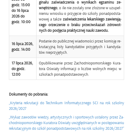
gi­na­łu za­świad­cze­nia o wy­ni­kach eg­za­mi­nu ze­
godz. 15:00
wnętrz­ne­go
, o ile nie zo­sta­ły one zło­żo­ne w uzu­peł­
do 16 lipca
nie­niu wnio­sku o przy­ję­cie do szko­ły po­nad­pod­sta­
2026 do
wo­wej a także
za­świad­cze­nia le­kar­skie­go za­wie­ra­ją­
godz. 10:00
ce­go orze­cze­nie o braku prze­ciw­ska­zań zdro­wot­
nych do pod­ję­cia prak­tycz­nej nauki za­wo­du.
Po­da­nie do pu­blicz­nej wia­do­mo­ści przez ko­mi­sję re­
16 lipca 2026,
kru­ta­cyj­ną listy kan­dy­da­tów przy­ję­tych i kan­dy­da­
godz. 14:00
tów nie­przy­ję­tych.
17 lipca 2026,
Opu­bli­ko­wa­nie przez Za­chod­nio­po­mor­skie­go Ku­ra­
do godz.
to­ra Oświa­ty in­for­ma­cji o licz­bie wol­nych miejsc w
12:00
szko­łach po­nad­pod­sta­wo­wych.
Do­ku­men­ty do po­bra­nia:
„Kry­te­ria re­kru­ta­cji do Tech­ni­kum In­for­ma­tycz­ne­go SCI na rok szkol­ny
2026/2027
„Wykaz za­wo­dów wie­dzy, ar­ty­stycz­nych i spor­to­wych usta­lo­ny przez Za­
chod­nio­po­mor­skie­go Ku­ra­to­ra Oświa­ty uwzględ­nia­nych w po­stę­po­wa­niu
re­kru­ta­cyj­nym do szkół po­nad­pod­sta­wo­wych na rok szkol­ny 2026/2027”