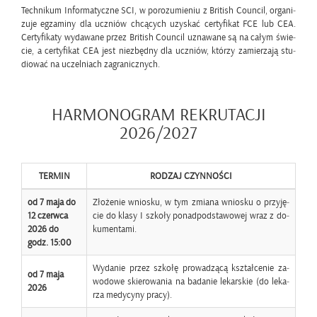
Tech­ni­kum In­for­ma­tycz­ne SCI, w po­ro­zu­mie­niu z Bri­tish Co­un­cil, or­ga­ni­
zu­je eg­za­mi­ny dla uczniów chcą­cych uzy­skać cer­ty­fi­kat FCE lub CEA.
Cer­ty­fi­ka­ty wy­da­wa­ne przez Bri­tish Co­un­cil uzna­wa­ne są na całym świe­
cie, a cer­ty­fi­kat CEA jest nie­zbęd­ny dla uczniów, któ­rzy za­mie­rza­ją stu­
dio­wać na uczel­niach za­gra­nicz­nych.
HAR­MO­NO­GRAM RE­KRU­TA­CJI
2026/2027
TER­MIN
RO­DZAJ CZYN­NO­ŚCI
od 7 maja do
Zło­że­nie wnio­sku, w tym zmia­na wnio­sku o przy­ję­
12 czerw­ca
cie do klasy I szko­ły po­nad­pod­sta­wo­wej wraz z do­
2026 do
ku­men­ta­mi.
godz. 15:00
Wy­da­nie przez szko­łę pro­wa­dzą­cą kształ­ce­nie za­
od 7 maja
wo­do­we skie­ro­wa­nia na ba­da­nie le­kar­skie (do le­ka­
2026
rza me­dy­cy­ny pracy).