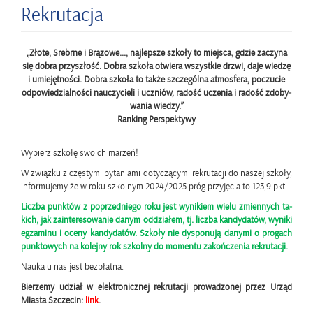
Re­kru­ta­cja
„Złote, Srebr­ne i Brą­zo­we..., naj­lep­sze szko­ły to miej­sca, gdzie za­czy­na
się dobra przy­szłość. Dobra szko­ła otwie­ra wszyst­kie drzwi, daje wie­dzę
i umie­jęt­no­ści. Dobra szko­ła to także szcze­gól­na at­mos­fe­ra, po­czu­cie
od­po­wie­dzial­no­ści na­uczy­cie­li i uczniów, ra­dość ucze­nia i ra­dość zdo­by­
wa­nia wie­dzy.”
Ran­king Per­spek­ty­wy
Wy­bierz szko­łę swo­ich ma­rzeń!
W związ­ku z czę­sty­mi py­ta­nia­mi do­ty­czą­cy­mi re­kru­ta­cji do na­szej szko­ły,
in­for­mu­je­my że w roku szkol­nym 2024/2025 próg przy­ję­cia to 123,9 pkt.
Licz­ba punk­tów z po­przed­nie­go roku jest wy­ni­kiem wielu zmien­nych ta­
kich, jak za­in­te­re­so­wa­nie danym od­dzia­łem, tj. licz­ba kan­dy­da­tów, wy­ni­ki
eg­za­mi­nu i oceny kan­dy­da­tów. Szko­ły nie dys­po­nu­ją da­ny­mi o pro­gach
punk­to­wych na ko­lej­ny rok szkol­ny do mo­men­tu za­koń­cze­nia re­kru­ta­cji.
Nauka u nas jest bez­płat­na.
Bie­rze­my udział w elek­tro­nicz­nej re­kru­ta­cji pro­wa­dzo­nej przez Urząd
Mia­sta Szcze­cin:
link
.