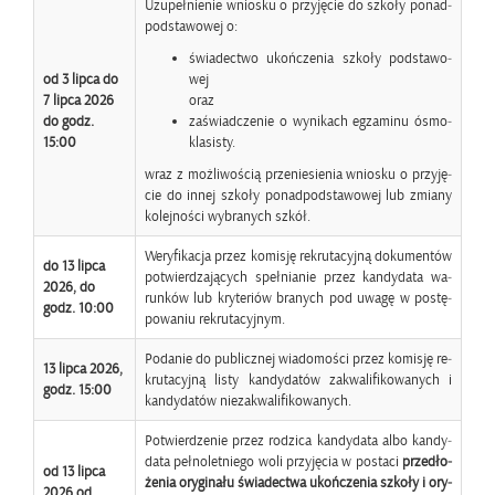
Uzu­peł­nie­nie wnio­sku o przy­ję­cie do szko­ły po­nad­
pod­sta­wo­wej o:
świa­dec­two ukoń­cze­nia szko­ły pod­sta­wo­
od 3 lipca do
wej
7 lipca 2026
oraz
do godz.
za­świad­cze­nie o wy­ni­kach eg­za­mi­nu ósmo­
15:00
kla­si­sty.
wraz z moż­li­wo­ścią prze­nie­sie­nia wnio­sku o przy­ję­
cie do innej szko­ły po­nad­pod­sta­wo­wej lub zmia­ny
ko­lej­no­ści wy­bra­nych szkół.
We­ry­fi­ka­cja przez ko­mi­sję re­kru­ta­cyj­ną do­ku­men­tów
do 13 lipca
po­twier­dza­ją­cych speł­nia­nie przez kan­dy­da­ta wa­
2026, do
run­ków lub kry­te­riów bra­nych pod uwagę w po­stę­
godz. 10:00
po­wa­niu re­kru­ta­cyj­nym.
Po­da­nie do pu­blicz­nej wia­do­mo­ści przez ko­mi­sję re­
13 lipca 2026,
kru­ta­cyj­ną listy kan­dy­da­tów za­kwa­li­fi­ko­wa­nych i
godz. 15:00
kan­dy­da­tów nie­za­kwa­li­fi­ko­wa­nych.
Po­twier­dze­nie przez ro­dzi­ca kan­dy­da­ta albo kan­dy­
da­ta peł­no­let­nie­go woli przy­ję­cia w po­sta­ci
przed­ło­
od 13 lipca
że­nia ory­gi­na­łu świa­dec­twa ukoń­cze­nia szko­ły i ory­
2026 od