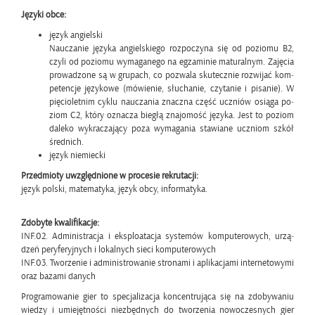
Ję­zy­ki obce:
język an­giel­ski
Na­ucza­nie ję­zy­ka an­giel­skie­go roz­po­czy­na się od po­zio­mu B2,
czyli od po­zio­mu wy­ma­ga­ne­go na eg­za­mi­nie ma­tu­ral­nym. Za­ję­cia
pro­wa­dzo­ne są w gru­pach, co po­zwa­la sku­tecz­nie roz­wi­jać kom­
pe­ten­cje ję­zy­ko­we (mó­wie­nie, słu­cha­nie, czy­ta­nie i pi­sa­nie). W
pię­cio­let­nim cyklu na­ucza­nia znacz­na część uczniów osią­ga po­
ziom C2, który ozna­cza bie­głą zna­jo­mość ję­zy­ka. Jest to po­ziom
da­le­ko wy­kra­cza­ją­cy poza wy­ma­ga­nia sta­wia­ne uczniom szkół
śred­nich.
język nie­miec­ki
Przed­mio­ty uwzględ­nio­ne w pro­ce­sie re­kru­ta­cji:
język pol­ski, ma­te­ma­ty­ka, język obcy, in­for­ma­ty­ka.
Zdo­by­te kwa­li­fi­ka­cje:
INF.02. Ad­mi­ni­stra­cja i eks­plo­ata­cja sys­te­mów kom­pu­te­ro­wych, urzą­
dzeń pe­ry­fe­ryj­nych i lo­kal­nych sieci kom­pu­te­ro­wych
INF.03. Two­rze­nie i ad­mi­ni­stro­wa­nie stro­na­mi i apli­ka­cja­mi in­ter­ne­to­wy­mi
oraz ba­za­mi da­nych
Pro­gra­mo­wa­nie gier to spe­cja­li­za­cja kon­cen­tru­ją­ca się na zdo­by­wa­niu
wie­dzy i umie­jęt­no­ści nie­zbęd­nych do two­rze­nia no­wo­cze­snych gier