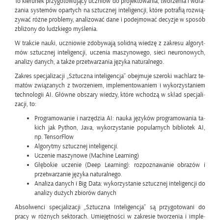
To kie­ru­nek przy­go­to­wu­ją­cy uczniów do pro­jek­to­wa­nia, two­rze­nia i wdra­
ża­nia sys­te­mów opar­tych na sztucz­nej in­te­li­gen­cji, które po­tra­fią roz­wią­
zy­wać różne pro­ble­my, ana­li­zo­wać dane i po­dej­mo­wać de­cy­zje w spo­sób
zbli­żo­ny do ludz­kie­go my­śle­nia.
W trak­cie nauki, ucznio­wie zdo­by­wa­ją so­lid­ną wie­dzę z za­kre­su al­go­ryt­
mów sztucz­nej in­te­li­gen­cji, ucze­nia ma­szy­no­we­go, sieci neu­ro­no­wych,
ana­li­zy da­nych, a także prze­twa­rza­nia ję­zy­ka na­tu­ral­ne­go.
Za­kres spe­cja­li­za­cji „Sztucz­na in­te­li­gen­cja” obej­mu­je sze­ro­ki wa­chlarz te­
ma­tów zwią­za­nych z two­rze­niem, im­ple­men­to­wa­niem i wy­ko­rzy­sta­niem
tech­no­lo­gii AI. Głów­ne ob­sza­ry wie­dzy, które wcho­dzą w skład spe­cja­li­
za­cji, to:
Pro­gra­mo­wa­nie i na­rzę­dzia AI: nauka ję­zy­ków pro­gra­mo­wa­nia ta­
kich jak Py­thon, Java, wy­ko­rzy­sta­nie po­pu­lar­nych bi­blio­tek AI,
np. Ten­sor­Flow
Al­go­ryt­my sztucz­nej in­te­li­gen­cji.
Ucze­nie ma­szy­no­we (Ma­chi­ne Le­ar­ning)
Głę­bo­kie ucze­nie (Deep Le­ar­ning): roz­po­zna­wa­nie ob­ra­zów i
prze­twa­rza­nie ję­zy­ka na­tu­ral­ne­go.
Ana­li­za da­nych i Big Data: wy­ko­rzy­sta­nie sztucz­nej in­te­li­gen­cji do
ana­li­zy du­żych zbio­rów da­nych
Ab­sol­wen­ci spe­cja­li­za­cji „Sztucz­na In­te­li­gen­cja” są przy­go­to­wa­ni do
pracy w róż­nych sek­to­rach. Umie­jęt­no­ści w za­kre­sie two­rze­nia i im­ple­