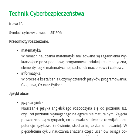
Tech­nik Cy­ber­bez­pie­czeń­stwa
Klasa 1B
Sym­bol cy­fro­wy za­wo­du: 351304
Przed­mio­ty roz­sze­rzo­ne:
ma­te­ma­ty­ka
W ra­mach na­ucza­nia ma­te­ma­ty­ki re­ali­zo­wa­ne są za­gad­nie­nia wy­
kra­cza­ją­ce poza pod­sta­wę pro­gra­mo­wą: in­duk­cja ma­te­ma­tycz­na,
ele­men­ty lo­gi­ki ma­te­ma­tycz­nej, ra­chu­nek ma­cie­rzo­wy i cał­ko­wy.
in­for­ma­ty­ka
W pro­ce­sie kształ­ce­nia uczy­my czte­rech ję­zy­ków pro­gra­mo­wa­nia:
C++, Java, C# oraz Py­thon.
Ję­zy­ki obce:
język an­giel­ski
Na­ucza­nie ję­zy­ka an­giel­skie­go roz­po­czy­na się od po­zio­mu B2,
czyli od po­zio­mu wy­ma­ga­ne­go na eg­za­mi­nie ma­tu­ral­nym. Za­ję­cia
pro­wa­dzo­ne są w gru­pach, co po­zwa­la sku­tecz­nie roz­wi­jać kom­
pe­ten­cje ję­zy­ko­we (mó­wie­nie, słu­cha­nie, czy­ta­nie i pi­sa­nie). W
pię­cio­let­nim cyklu na­ucza­nia znacz­na część uczniów osią­ga po­