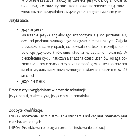
W pro­ce­sie kształ­ce­nia uczy­my czte­rech ję­zy­ków pro­gra­mo­wa­nia:
C++, Java, C# oraz Py­thon. Do­dat­ko­wo ucznio­wie mają moż­li­
wość po­zna­nia za­gad­nień zwią­za­nych z pro­gra­mo­wa­niem gier.
Ję­zy­ki obce:
język an­giel­ski
Na­ucza­nie ję­zy­ka an­giel­skie­go roz­po­czy­na się od po­zio­mu B2,
czyli od po­zio­mu wy­ma­ga­ne­go na eg­za­mi­nie ma­tu­ral­nym. Za­ję­cia
pro­wa­dzo­ne są w gru­pach, co po­zwa­la sku­tecz­nie roz­wi­jać kom­
pe­ten­cje ję­zy­ko­we (mó­wie­nie, słu­cha­nie, czy­ta­nie i pi­sa­nie). W
pię­cio­let­nim cyklu na­ucza­nia znacz­na część uczniów osią­ga po­
ziom C2, który ozna­cza bie­głą zna­jo­mość ję­zy­ka. Jest to po­ziom
da­le­ko wy­kra­cza­ją­cy poza wy­ma­ga­nia sta­wia­ne uczniom szkół
śred­nich.
język nie­miec­ki
Przed­mio­ty uwzględ­nio­ne w pro­ce­sie re­kru­ta­cji:
język pol­ski, ma­te­ma­ty­ka, język obcy, in­for­ma­ty­ka.
Zdo­by­te kwa­li­fi­ka­cje:
INF.03. Two­rze­nie i ad­mi­ni­stro­wa­nie stro­na­mi i apli­ka­cja­mi in­ter­ne­to­wy­mi
oraz ba­za­mi da­nych
INF.04. Pro­jek­to­wa­nie, pro­gra­mo­wa­nie i te­sto­wa­nie apli­ka­cji