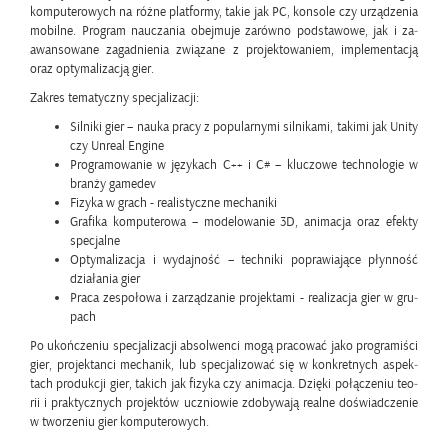
kom­pu­te­ro­wych na różne plat­for­my, takie jak PC, kon­so­le czy urzą­dze­nia
mo­bil­ne. Pro­gram na­ucza­nia obej­mu­je za­rów­no pod­sta­wo­we, jak i za­
awan­so­wa­ne za­gad­nie­nia zwią­za­ne z pro­jek­to­wa­niem, im­ple­men­ta­cją
oraz opty­ma­li­za­cją gier.
Za­kres te­ma­tycz­ny spe­cja­li­za­cji:
Sil­ni­ki gier – nauka pracy z po­pu­lar­ny­mi sil­ni­ka­mi, ta­ki­mi jak Unity
czy Unre­al En­gi­ne
Pro­gra­mo­wa­nie w ję­zy­kach C++ i C# – klu­czo­we tech­no­lo­gie w
bran­ży ga­me­dev
Fi­zy­ka w grach - re­ali­stycz­ne me­cha­ni­ki
Gra­fi­ka kom­pu­te­ro­wa – mo­de­lo­wa­nie 3D, ani­ma­cja oraz efek­ty
spe­cjal­ne
Opty­ma­li­za­cja i wy­daj­ność – tech­ni­ki po­pra­wia­ją­ce płyn­ność
dzia­ła­nia gier
Praca ze­spo­ło­wa i za­rzą­dza­nie pro­jek­ta­mi - re­ali­za­cja gier w gru­
pach
Po ukoń­cze­niu spe­cja­li­za­cji ab­sol­wen­ci mogą pra­co­wać jako pro­gra­mi­ści
gier, pro­jek­tan­ci me­cha­nik, lub spe­cja­li­zo­wać się w kon­kret­nych aspek­
tach pro­duk­cji gier, ta­kich jak fi­zy­ka czy ani­ma­cja. Dzię­ki po­łą­cze­niu teo­
rii i prak­tycz­nych pro­jek­tów ucznio­wie zdo­by­wa­ją re­al­ne do­świad­cze­nie
w two­rze­niu gier kom­pu­te­ro­wych.