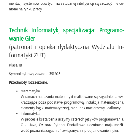
men­ta­cji sys­te­mów opar­tych na sztucz­nej in­te­li­gen­cji są szcze­gól­nie ce­
nio­ne na rynku pracy.
Tech­nik In­for­ma­tyk, spe­cja­li­za­cja: Pro­gra­mo­
wa­nie Gier
(pa­tro­nat i opie­ka dy­dak­tycz­na Wy­dzia­łu In­
for­ma­ty­ki ZUT)
Klasa 1B
Sym­bol cy­fro­wy za­wo­du: 351203
Przed­mio­ty roz­sze­rzo­ne:
ma­te­ma­ty­ka
W ra­mach na­ucza­nia ma­te­ma­ty­ki re­ali­zo­wa­ne są za­gad­nie­nia wy­
kra­cza­ją­ce poza pod­sta­wę pro­gra­mo­wą: in­duk­cja ma­te­ma­tycz­na,
ele­men­ty lo­gi­ki ma­te­ma­tycz­nej, ra­chu­nek ma­cie­rzo­wy i cał­ko­wy.
in­for­ma­ty­ka
W pro­ce­sie kształ­ce­nia uczy­my czte­rech ję­zy­ków pro­gra­mo­wa­nia:
C++, Java, C# oraz Py­thon. Do­dat­ko­wo ucznio­wie mają moż­li­
wość po­zna­nia za­gad­nień zwią­za­nych z pro­gra­mo­wa­niem gier.