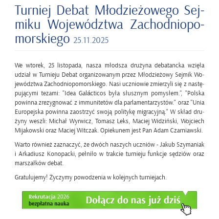
Tur­niej Debat Mło­dzie­żo­we­go Sej­
mi­ku Wo­je­wódz­twa Za­chod­nio­po­
mor­skie­go
25.11.2025
We wto­rek, 25 li­sto­pa­da, nasza młod­sza dru­ży­na de­ba­tanc­ka wzię­ła
udział w Tur­nie­ju Debat or­ga­ni­zo­wa­nym przez Mło­dzie­żo­wy Sej­mik Wo­
je­wódz­twa Za­chod­nio­po­mor­skie­go. Nasi ucznio­wie zmie­rzy­li się z na­stę­
pu­ją­cy­mi te­za­mi: "Idea Galácti­cos była słusz­nym po­my­słem.", "Pol­ska
po­win­na zre­zy­gno­wać z im­mu­ni­te­tów dla par­la­men­ta­rzy­stów." oraz "Unia
Eu­ro­pej­ska po­win­na za­ostrzyć swoją po­li­ty­kę mi­gra­cyj­ną." W skład dru­
ży­ny we­szli: Mi­chał Wy­rwicz, To­masz Leks, Ma­ciej Wi­dziń­ski, Woj­ciech
Mi­ja­kow­ski oraz Ma­ciej Wit­czak. Opie­ku­nem jest Pan Adam Czar­niaw­ski.
Warto rów­nież za­zna­czyć, że dwóch na­szych uczniów - Jakub Szy­ma­niak
i Ar­ka­diusz Ko­no­pac­ki, peł­ni­ło w trak­cie tur­nie­ju funk­cje sę­dziów oraz
mar­szał­ków debat.
Gra­tu­lu­je­my! Ży­czy­my po­wo­dze­nia w ko­lej­nych tur­nie­jach.
Fun­
da­
cja